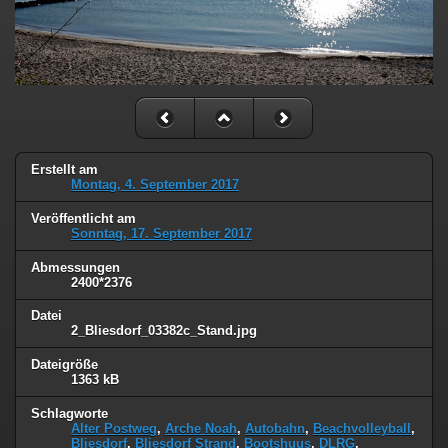
Erstellt am
Montag, 4. September 2017
Veröffentlicht am
Sonntag, 17. September 2017
Abmessungen
2400*2376
Datei
2_Bliesdorf_03382c_Stand.jpg
Dateigröße
1363 kB
Schlagworte
Alter Postweg
,
Arche Noah
,
Autobahn
,
Beachvolleyball
,
Bliesdorf
,
Bliesdorf Strand
,
Bootshuus
,
DLRG
,