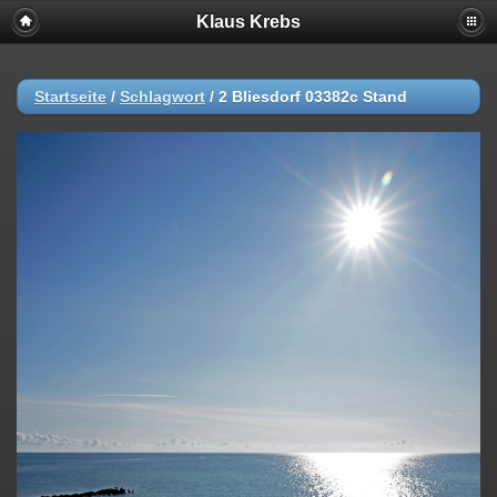
Klaus Krebs
Startseite
/
Schlagwort
/
2 Bliesdorf 03382c Stand