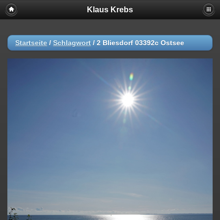
Klaus Krebs
Startseite
/
Schlagwort
/
2 Bliesdorf 03392c Ostsee