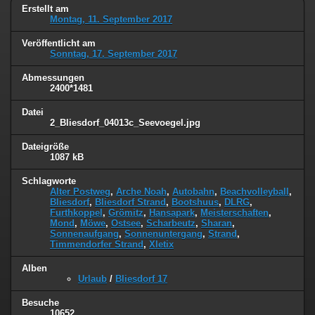
Erstellt am
Montag, 11. September 2017
Veröffentlicht am
Sonntag, 17. September 2017
Abmessungen
2400*1481
Datei
2_Bliesdorf_04013c_Seevoegel.jpg
Dateigröße
1087 kB
Schlagworte
Alter Postweg
,
Arche Noah
,
Autobahn
,
Beachvolleyball
,
Bliesdorf
,
Bliesdorf Strand
,
Bootshuus
,
DLRG
,
Furthkoppel
,
Grömitz
,
Hansapark
,
Meisterschaften
,
Mond
,
Möwe
,
Ostsee
,
Scharbeutz
,
Sharan
,
Sonnenaufgang
,
Sonnenuntergang
,
Strand
,
Timmendorfer Strand
,
Xletix
Alben
Urlaub
/
Bliesdorf 17
Besuche
10652