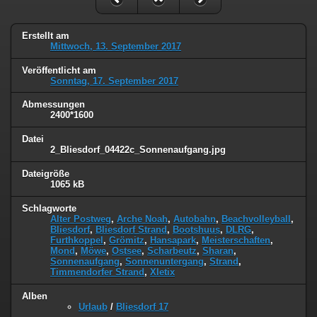
Erstellt am
Mittwoch, 13. September 2017
Veröffentlicht am
Sonntag, 17. September 2017
Abmessungen
2400*1600
Datei
2_Bliesdorf_04422c_Sonnenaufgang.jpg
Dateigröße
1065 kB
Schlagworte
Alter Postweg
,
Arche Noah
,
Autobahn
,
Beachvolleyball
,
Bliesdorf
,
Bliesdorf Strand
,
Bootshuus
,
DLRG
,
Furthkoppel
,
Grömitz
,
Hansapark
,
Meisterschaften
,
Mond
,
Möwe
,
Ostsee
,
Scharbeutz
,
Sharan
,
Sonnenaufgang
,
Sonnenuntergang
,
Strand
,
Timmendorfer Strand
,
Xletix
Alben
Urlaub
/
Bliesdorf 17