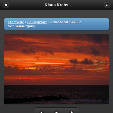
Klaus Krebs
Startseite
/
Schlagwort
/
2 Bliesdorf 04422c
Sonnenaufgang