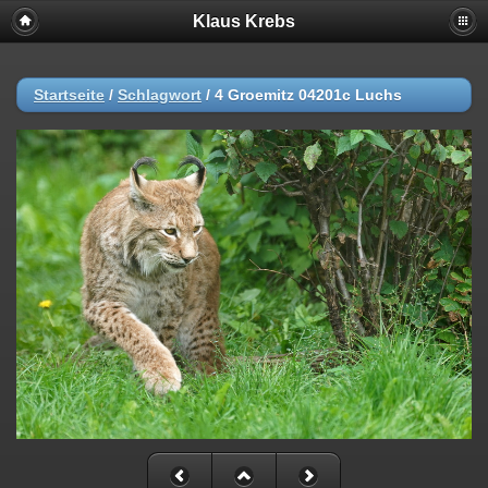
Klaus Krebs
Startseite
/
Schlagwort
/
4 Groemitz 04201c Luchs