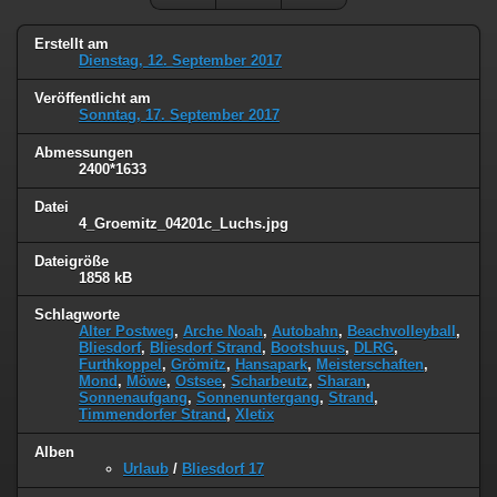
Erstellt am
Dienstag, 12. September 2017
Veröffentlicht am
Sonntag, 17. September 2017
Abmessungen
2400*1633
Datei
4_Groemitz_04201c_Luchs.jpg
Dateigröße
1858 kB
Schlagworte
Alter Postweg
,
Arche Noah
,
Autobahn
,
Beachvolleyball
,
Bliesdorf
,
Bliesdorf Strand
,
Bootshuus
,
DLRG
,
Furthkoppel
,
Grömitz
,
Hansapark
,
Meisterschaften
,
Mond
,
Möwe
,
Ostsee
,
Scharbeutz
,
Sharan
,
Sonnenaufgang
,
Sonnenuntergang
,
Strand
,
Timmendorfer Strand
,
Xletix
Alben
Urlaub
/
Bliesdorf 17