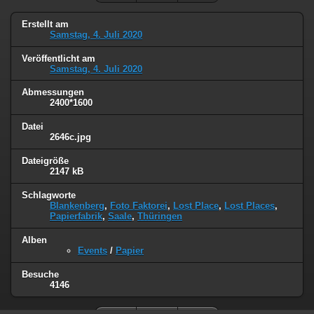
Erstellt am
Samstag, 4. Juli 2020
Veröffentlicht am
Samstag, 4. Juli 2020
Abmessungen
2400*1600
Datei
2646c.jpg
Dateigröße
2147 kB
Schlagworte
Blankenberg
,
Foto Faktorei
,
Lost Place
,
Lost Places
,
Papierfabrik
,
Saale
,
Thüringen
Alben
Events
/
Papier
Besuche
4146