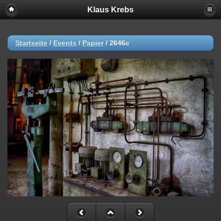
Klaus Krebs
Startseite
/
Events
/
Papier
/
2646c