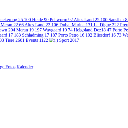
piekeroog 25
100
Heide
90
Pellworm
92
Altes Land 25
100
Sansibar
8
Meran 22
66
Altes Land 22
106
Dubai Marina
131
La Digue
222
Pre
town
204
Meran 19
197
Waygaard 19
74
Helgoland Dez18
47
Porto P
aard 17
183
Schladming 17
187
Porto Petro 16
102
Bliesdorf 16
73
Wa
03
Tiere
2601
Events
1122
Sport
2017
ige Fotos
Kalender