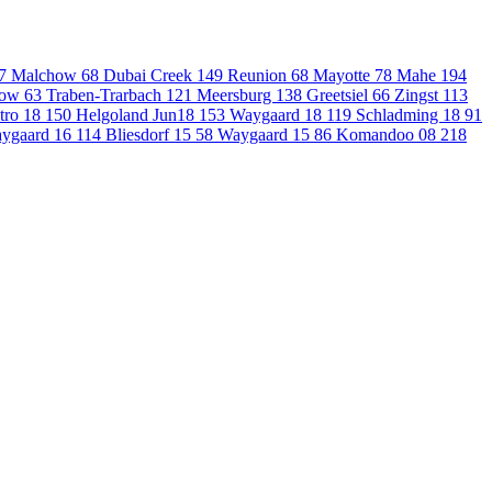
7
Malchow
68
Dubai Creek
149
Reunion
68
Mayotte
78
Mahe
194
row
63
Traben-Trarbach
121
Meersburg
138
Greetsiel
66
Zingst
113
etro 18
150
Helgoland Jun18
153
Waygaard 18
119
Schladming 18
91
ygaard 16
114
Bliesdorf 15
58
Waygaard 15
86
Komandoo 08
218