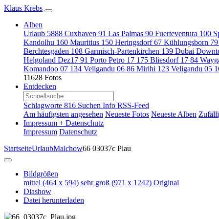
Klaus Krebs
Alben
Urlaub
5888
Cuxhaven
91
Las Palmas
90
Fuerteventura
100
S
Kandolhu
160
Mauritius
150
Heringsdorf
67
Kühlungsborn
79
Berchtesgaden
108
Garmisch-Partenkirchen
139
Dubai Down
Helgoland Dez17
91
Porto Petro 17
175
Bliesdorf 17
84
Wayg
Komandoo 07
134
Veligandu 06
86
Mirihi
123
Veligandu 05
1
11628 Fotos
Entdecken
Schlagworte
816
Suchen
Info
RSS-Feed
Am häufigsten angesehen
Neueste Fotos
Neueste Alben
Zufäll
Impressum + Datenschutz
Impressum
Datenschutz
Startseite
Urlaub
Malchow
66 03037c Plau
Bildgrößen
mittel
(464 x 594)
sehr groß
(971 x 1242)
Original
Diashow
Datei herunterladen