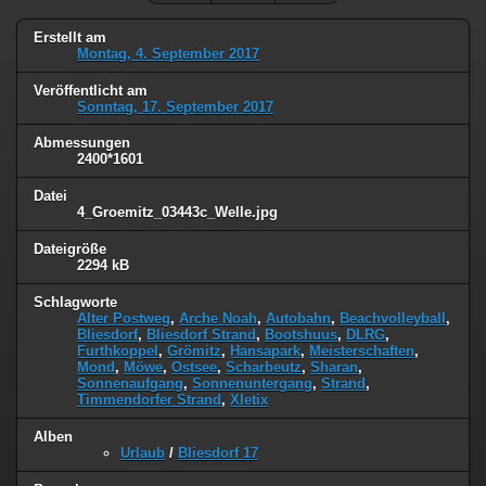
Erstellt am
Montag, 4. September 2017
Veröffentlicht am
Sonntag, 17. September 2017
Abmessungen
2400*1601
Datei
4_Groemitz_03443c_Welle.jpg
Dateigröße
2294 kB
Schlagworte
Alter Postweg
,
Arche Noah
,
Autobahn
,
Beachvolleyball
,
Bliesdorf
,
Bliesdorf Strand
,
Bootshuus
,
DLRG
,
Furthkoppel
,
Grömitz
,
Hansapark
,
Meisterschaften
,
Mond
,
Möwe
,
Ostsee
,
Scharbeutz
,
Sharan
,
Sonnenaufgang
,
Sonnenuntergang
,
Strand
,
Timmendorfer Strand
,
Xletix
Alben
Urlaub
/
Bliesdorf 17