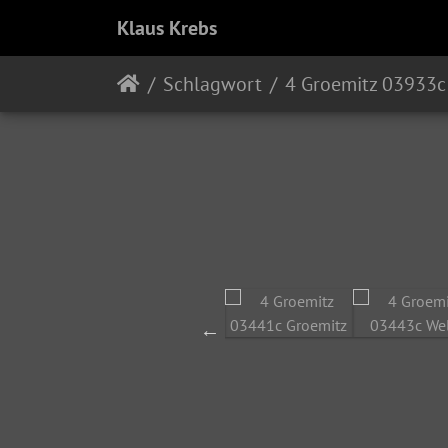
Klaus Krebs
Schlagwort
4 Groemitz 03933c